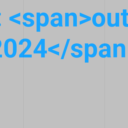
 <span>ou
2024</span