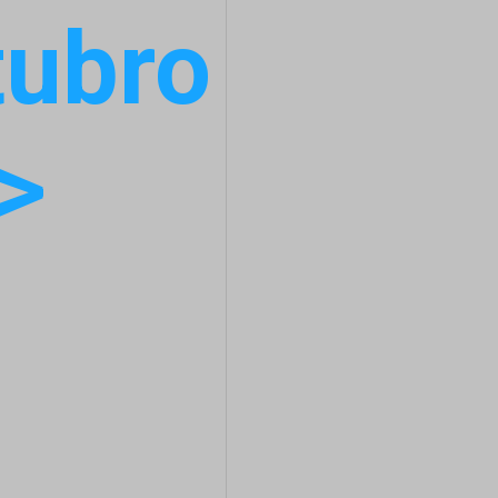
tubro
>