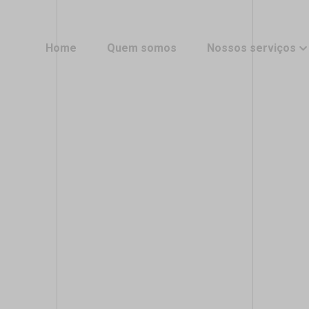
Home
Quem somos
Nossos serviços
Home
Quem somos
Nossos serviços
Compre aqui o certifi
digital
Compre aqui o certifi
Instalação e emissão
digital
Instalação e emissão