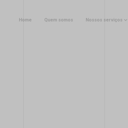
Home
Quem somos
Nossos serviços
Home
Quem somos
Nossos serviços
Compre aqui o certifi
digital
Compre aqui o certifi
Instalação e emissão
digital
Instalação e emissão